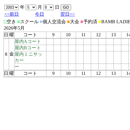
年
月
日
<<前日
今日
翌日>>
□
空き
■
スクール
■
個人交流会
■
大会
■
予約済
■
BAMB LADI
2026年5月
日
曜
コート
9
10
11
12
13
1
屋内Aコート
屋内Bコート
金
8
屋内ミニサッ
カー
ー
日
曜
コート
9
10
11
12
13
1